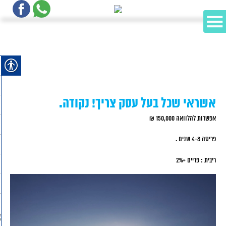
אשראי שכל בעל עסק צריך! נקודה.
אפשרות להלוואה 150,000 ₪
פריסה 4-8 שנים .
ריבית : פריים +2%