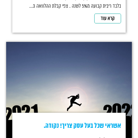
בלבד ריבית קבועה מ5% לשנה . צפי קבלת ההלוואה 3...
קרא עוד
אשראי שכל בעל עסק צריך! נקודה.