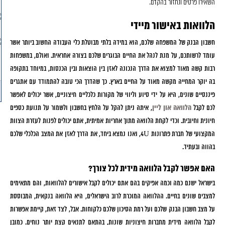
השאירו פרטים ונחזור בהקדם.
הלוואות באישור מיידי
חשבון הבנק של המשפחה שלכם, הוא במידה בלתי מבוטלת כלי העבודה החשוב ביותר אשר
עומד לרשותכם, על מנת לנהל את החיים הבוגרים שלכם בצורה אחראית. ואולם, במשפחות
רבות קשה מאוד למצוא את הדרך הנכונה לאזן בין הוצאות ובין הכנסות, במיוחד בתקופה
בה יוקר המחייה מקשה מאוד על החיים בארץ. כך שהדרך הכי טובה להתמודד עם אתגרים
פיננסיים שונים, היא על ידי סיוע וליווי של מקורות כלכליים חיצוניים, אשר יכולים לאפשר
לכם לקבל
הלוואה און ליין
, איתה ניתן להקל על הלחץ בחשבון ולשמור על תנועת כספים
חיונית וחיובית. וכדי לקחת הלוואה מתוך אחריות אמיתית, אתם יכולים לפנות לעזרת הצוות
המקצועי של חברת פתרונות 4U, ואנו נמצא ביחד, את הדרך לאזן את המצב הכלכלי שלכם
בהווה ובעתיד.
האם אפשר לקבל הלוואה מידית לכל צורך?
בישראל ישנם כמה וכמה אפיקים בהם אתם יכולים לקבל אישורים להלוואות, והם מתאימים
למצבים שונים בחיים. ההלוואה המוכרת לרוב הישראלים, היא הלוואה בנקאית, המבוססת
על מצב חשבון הבנק שלכם ועל רמת הסיכון שלכם כלקוחות. אבל, לצד זאת, קיימת אפשרות
לקבל הלוואה מידית מחברות חיצוניות שונות, בהתאם לתנאים קצת יותר נוחים. כמובן