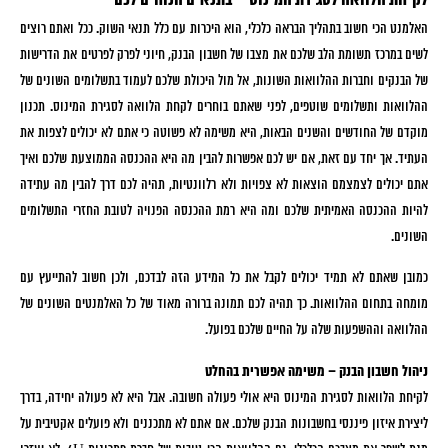
לקיחת הלוואה לסגירת המינוס – בתנאים הנוחים לכם
האלמנט הכי חשוב בתהליך הבראה כלכלי, הוא היכרות עם כלל תנאי השוק. ככל ואתם רוצים
לשים במרכז תשומת הלב שלכם את מצבו של חשבון הבנק, חיוני לפרק לפרטים את הדרישות
של הבנקים וחברות ההלוואות השונות, אל מול היכולת שלכם לעמוד בתשלומים השונים של
ההלוואות ותשלומים שוטפים, לפני שאתם בוחרים לקחת הלוואה לסגירת המינוס. תכנון
מוקדם של החודשים והשנים הבאות, היא משימה לא פשוטה כי אתם לא יכולים לצפות את
העתיד. אך יחד עם זאת, אם יש לכם אפשרות להבין מה היא ההכנסה הממוצעת שלכם ואיך
אתם יכולים לצמצמם הוצאות לא צפויות ולא רלוונטיות, תהיה לכם דרך להבין מה עתידה
להיות ההכנסה האמיתית שלכם ומה היא רמת ההכנסה הפנויה לטובת החזרי התשלומים
השונים.
כמובן שאתם לא תמיד יכולים לקבל את כל המידע הזה לבדכם, ולכן חשוב להתייעץ עם
מומחה בתחום ההלוואות. כך תהיה לכם תמונה ברורה מאוד של כל האלמנטים השונים של
ההלוואה וההשפעות שלה על החיים שלכם בפועל.
ניהול חשבון הבנק – משימה אפשרית בהחלט
לקיחת הלוואות לסגירת המינוס היא אולי פעולה חשובה. אבל היא לא פעולה יחידה, בדרך
ליצירת איזון פיננסי בחשבונות הבנק שלכם. אם אתם לא מתכננים ולא פועלים אקטיבית על