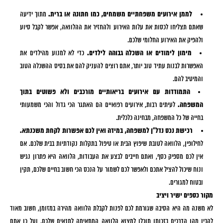
לממן אירועים משפחתיים משמחים, כמו חתונה או ברית.
מתוך ידיעה
שאתם תצליחו לכסות את עלות האירוע ולהחזיר את ההלוואה, אפשר לקבל סיוע
ולהפיק את האירוע החלומי שלכם.
מימון לימודים או השכלה גבוהה לילדים.
כדי לא למנוע מהילדים את
האפשרות לבנות עתיד טוב יותר, אתם רוצים להעניק להם את בסיס ההשכלה הטוב
והמיטיב להם.
התמודדות עם אירועים בריאותיים מורכבים ולא פשוטים בתוך
המשפחה.
לעיתים רבות, אירועים רפואיים הם האתגר הכי גדול והכי משמעותי
בחייה של כל המשפחה, מבחינה כלכלית.
רכישת נכס נדל"ן למשפחה, במידה ואין לכם אפשרות לקחת משכנתא.
לחילופין, הלוואה לטובת שיפוץ הבית או טיפול בתקלות נקודתיות בבית שלכם. אם
אין לכם מספיק כסף, ואתם חייבים לבצע את העבודות, הלוואה היא פתרון נגיש
ונוח שיכול להציל אתכם ולאפשר לכם לשמור על הנכס הכי חשוב בחיים שלכם, תקין
ובטוח למגורים.
מקור כספים ישיר ויציב
לא משנה מה היא הסיבה שגורמת לכם לפנות לקבלת הלוואה מהירה במזומן, חשוב מאוד
להבין מהן הדרכים בזכותן תוכלו למצוא הלוואה המתאימה לתנאים שלכם. ועל כן אתם