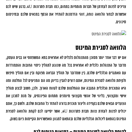
צריכים לפנות לעזרתן של חברות מומחיות בתחום, כמו חברת פתרונות 4U. ברגע שיש לכם
אפשרות לבחור הלוואה נוחה, זוהי הזדמנות להחזיר את הכסף בתנאים שלכם ובמינימום
סיכונים.
הלוואה לסגירת המינוס
אם יש דבר אחד יותר מסוכן מהתנהלות כלכלית לא אחראית בתא המשפחתי או בבית העסק,
מדובר על התנהלות כלכלית לא אחראית בכל מה שנוגע לתהליך כיסוי החובות והתמודדות
עם האתגרים הכלכליים שלכם. בין שמדובר על תהליך הבראה מפוקח ובין אם תהליך חיפוש
ולקיחת הלוואה לסגירת המינוס, אתם רוצים להבין בדיוק מה הם המניעים לכל החלטה ומה
היא התוכנית הכלכלית המגבה את ההחלטות שלכם לטווח הארוך. ולכן, חשוב לבצע תהליך
אישי ומקצועי, בליווי של אנשי מקצועי מיומנים מתחום הפיננסים, על מנת לתכנן את
הצעדים הבאים שלכם בקפידה וליצור תוכנית ברורה להחזר כל החובות שלכם. ולשם כך, אתם
יכולים לפנות לעזרת צוות חברת פתרונות 4U, אשר יסייעו לכם לקחת הלוואה לסגירת
המינוס בהתאם ליכולות הכלכליות שלכם ובהתאם למגוון האפשרויות הקיימות כיום בשוק.