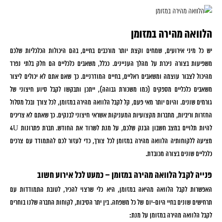
הלוואה מהירה במזומן
יש כל מיני אירועים, שמחים וקצת יותר מורכבים בחיים, בהם היכולות הכלכליות שלכם
משפיעות בצורה ניכרת על מהלך העניינים. ככלל, משאבים כלכליים הם חלק בלתי נפרד
מהיכול לצבור עוצמה ומשאבים ראליים, בחיים המודרניים. כך שאם אתם לא יכולים ליצור
משאבים כלכליים מספקים (כמו משכורת גבוהה), ייתכן ותבקשו לקבל סיוע חיצוני של
גורמים שונים. והיום יותר מאי פעם, קל לקבל הלוואה מהירה במזומן, לכל צורך ובכל מסלול
החזרות וריביות, מחברות מקצועיות המעניקות אשראי חיצוני לבנקים. כך שאתם לא צריכים
להיות תלויים במצב חשבון הבנק שלכם, על מנת לשרוד את החודש. חברת פתרונות 4U
מציעה ללקוחותיה הלוואה מהירה במזומן לכל צורך, כדי לעזור לכם להתמודד עם צרכים
כלכליים שונים בצורה מכובדת.
פנייה לקבל הלוואה מהירה במזומן – כמעט לכל אירוע חשוב
האפשרות לקבל הלוואה מהיאה במזומן, היא כלי שרצוי להכיר, לטובת התמודדות עם
תרחישים שונים בחיי היום-יום של כל משפחה. בין יתר הסיבות, לקוחות החברה שלנו בוחרים
לקבל הלוואה מהירה במזומן על מנת: