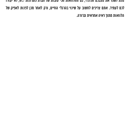
מנת לשפר את מצבכם הכלכלי, גם ההלוואות הכי טובות של חברת פתרונות 4U, לא יעזרו
לכם לעתיד. אתם צריכים לחשוב על שינוי בהרגלי החיים, ורק לאחר מכן לפנות לאפיק של
הלוואות מתוך ראיה אחראית וברורה.