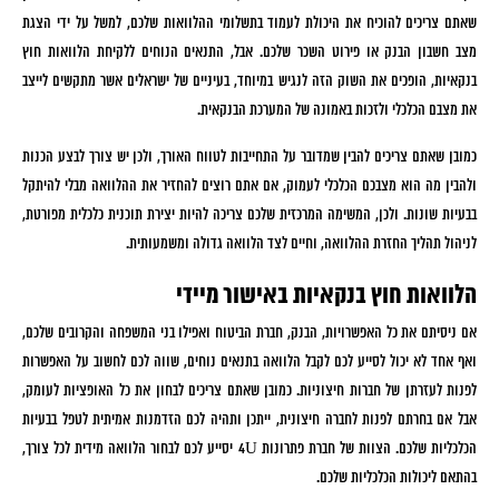
שאתם צריכים להוכיח את היכולת לעמוד בתשלומי ההלוואות שלכם, למשל על ידי הצגת
מצב חשבון הבנק או פירוט השכר שלכם. אבל, התנאים הנוחים ללקיחת הלוואות חוץ
בנקאיות, הופכים את השוק הזה לנגיש במיוחד, בעיניים של ישראלים אשר מתקשים לייצב
את מצבם הכלכלי ולזכות באמונה של המערכת הבנקאית.
כמובן שאתם צריכים להבין שמדובר על התחייבות לטווח האורך, ולכן יש צורך לבצע הכנות
ולהבין מה הוא מצבכם הכלכלי לעמוק, אם אתם רוצים להחזיר את ההלוואה מבלי להיתקל
בבעיות שונות. ולכן, המשימה המרכזית שלכם צריכה להיות יצירת תוכנית כלכלית מפורטת,
לניהול תהליך החזרת ההלוואה, וחיים לצד הלוואה גדולה ומשמעותית.
הלוואות חוץ בנקאיות באישור מיידי
אם ניסיתם את כל האפשרויות, הבנק, חברת הביטוח ואפילו בני המשפחה והקרובים שלכם,
ואף אחד לא יכול לסייע לכם לקבל הלוואה בתנאים נוחים, שווה לכם לחשוב על האפשרות
לפנות לעזרתן של חברות חיצוניות. כמובן שאתם צריכים לבחון את כל האופציות לעומק,
אבל אם בחרתם לפנות לחברה חיצונית, ייתכן ותהיה לכם הזדמנות אמיתית לטפל בבעיות
הכלכליות שלכם. הצוות של חברת פתרונות 4U יסייע לכם לבחור הלוואה מידית לכל צורך,
בהתאם ליכולות הכלכליות שלכם.