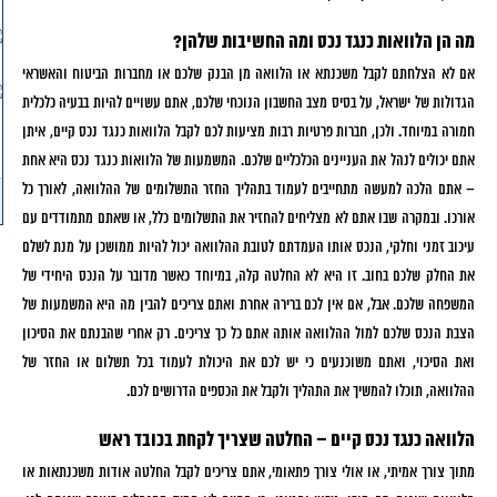
מה הן הלוואות כנגד נכס ומה החשיבות שלהן?
אם לא הצלחתם לקבל משכנתא או הלוואה מן הבנק שלכם או מחברות הביטוח והאשראי
הגדולות של ישראל, על בסיס מצב החשבון הנוכחי שלכם, אתם עשויים להיות בבעיה כלכלית
חמורה במיוחד. ולכן, חברות פרטיות רבות מציעות לכם לקבל הלוואות כנגד נכס קיים, איתן
אתם יכולים לנהל את העניינים הכלכליים שלכם. המשמעות של הלוואות כנגד נכס היא אחת
– אתם הלכה למעשה מתחייבים לעמוד בתהליך החזר התשלומים של ההלוואה, לאורך כל
אורכו. ובמקרה שבו אתם לא מצליחים להחזיר את התשלומים כלל, או שאתם מתמודדים עם
עיכוב זמני וחלקי, הנכס אותו העמדתם לטובת ההלוואה יכול להיות ממושכן על מנת לשלם
את החלק שלכם בחוב. זו היא לא החלטה קלה, במיוחד כאשר מדובר על הנכס היחידי של
המשפחה שלכם. אבל, אם אין לכם ברירה אחרת ואתם צריכים להבין מה היא המשמעות של
הצבת הנכס שלכם למול ההלוואה אותה אתם כל כך צריכים. רק אחרי שהבנתם את הסיכון
ואת הסיכוי, ואתם משוכנעים כי יש לכם את היכולת לעמוד בכל תשלום או החזר של
ההלוואה, תוכלו להמשיך את התהליך ולקבל את הכספים הדרושים לכם.
הלוואה כנגד נכס קיים – החלטה שצריך לקחת בכובד ראש
מתוך צורך אמיתי, או אולי צורך פתאומי, אתם צריכים לקבל החלטה אודות משכנתאות או