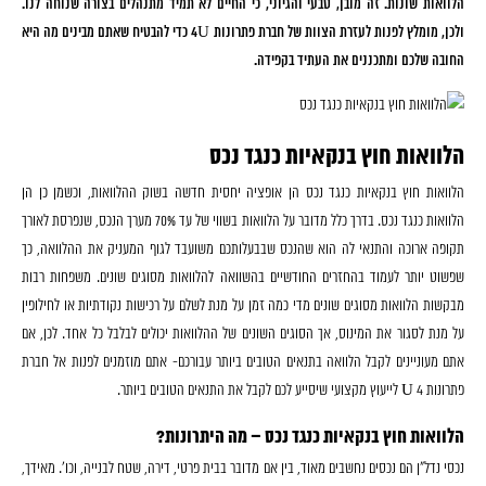
הלוואות שונות. זה מובן, טבעי והגיוני, כי החיים לא תמיד מתנהלים בצורה שנוחה לנו.
ולכן, מומלץ לפנות לעזרת הצוות של חברת פתרונות 4U כדי להבטיח שאתם מבינים מה היא
החובה שלכם ומתכננים את העתיד בקפידה.
הלוואות חוץ בנקאיות כנגד נכס
הלוואות חוץ בנקאיות כנגד נכס הן אופציה יחסית חדשה בשוק ההלוואות, וכשמן כן הן
הלוואות כנגד נכס. בדרך כלל מדובר על הלוואות בשווי של עד 70% מערך הנכס, שנפרסת לאורך
תקופה ארוכה והתנאי לה הוא שהנכס שבבעלותכם משועבד לגוף המעניק את ההלוואה, כך
שפשוט יותר לעמוד בהחזרים החודשיים בהשוואה להלוואות מסוגים שונים. משפחות רבות
מבקשות הלוואות מסוגים שונים מדי כמה זמן על מנת לשלם על רכישות נקודתיות או לחילופין
על מנת לסגור את המינוס, אך הסוגים השונים של ההלוואות יכולים לבלבל כל אחד. לכן, אם
אתם מעוניינים לקבל הלוואה בתנאים הטובים ביותר עבורכם- אתם מוזמנים לפנות אל חברת
פתרונות 4 U לייעוץ מקצועי שיסייע לכם לקבל את התנאים הטובים ביותר.
הלוואות חוץ בנקאיות כנגד נכס – מה היתרונות?
נכסי נדל"ן הם נכסים נחשבים מאוד, בין אם מדובר בבית פרטי, דירה, שטח לבנייה, וכו'. מאידך,