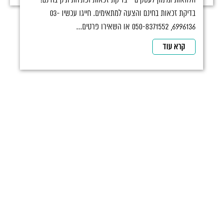
הלוואות ומימון לעסקים - בדיקת זכאות ופתיחת תיק בחינם!
בדיקת זכאות בחינם והצעה למתאימים. חייגו עכשיו 03-
6996136, 050-8371552 או השאירו פרטים...
קרא עוד