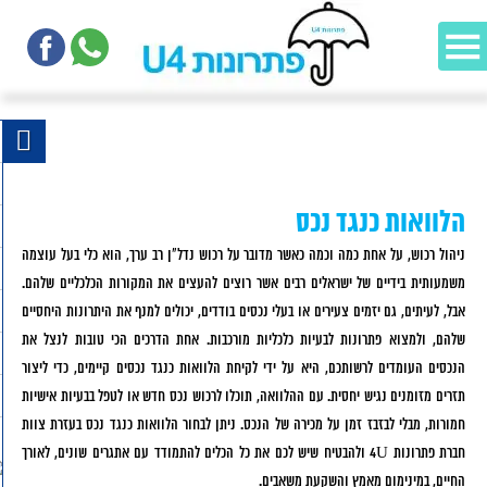
הלוואות כנגד נכס
ניהול רכוש, על אחת כמה וכמה כאשר מדובר על רכוש נדל"ן רב ערך, הוא כלי בעל עוצמה
משמעותית בידיים של ישראלים רבים אשר רוצים להעצים את המקורות הכלכליים שלהם.
אבל, לעיתים, גם יזמים צעירים או בעלי נכסים בודדים, יכולים למנף את היתרונות היחסיים
שלהם, ולמצוא פתרונות לבעיות כלכליות מורכבות. אחת הדרכים הכי טובות לנצל את
הנכסים העומדים לרשותכם, היא על ידי לקיחת הלוואות כנגד נכסים קיימים, כדי ליצור
תזרים מזומנים נגיש יחסית. עם ההלוואה, תוכלו לרכוש נכס חדש או לטפל בבעיות אישיות
חמורות, מבלי לבזבז זמן על מכירה של הנכס. ניתן לבחור הלוואות כנגד נכס בעזרת צוות
חברת פתרונות 4U ולהבטיח שיש לכם את כל הכלים להתמודד עם אתגרים שונים, לאורך
החיים, במינימום מאמץ והשקעת משאבים.