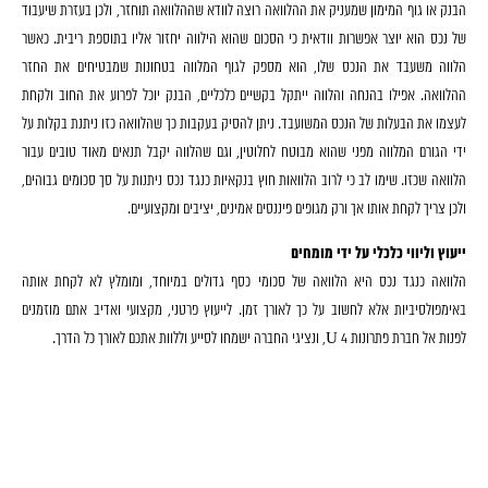
הבנק או גוף המימון שמעניק את ההלוואה רוצה לוודא שההלוואה תוחזר, ולכן בעזרת שיעבוד
של נכס הוא יוצר אפשרות וודאית כי הסכום שהוא הילווה יחזור אליו בתוספת ריבית. כאשר
הלווה משעבד את הנכס שלו, הוא מספק לגוף המלווה בטחונות שמבטיחים את החזר
ההלוואה. אפילו בהנחה והלווה ייתקל בקשיים כלכליים, הבנק יוכל לפרוע את החוב ולקחת
לעצמו את הבעלות של הנכס המשועבד. ניתן להסיק בעקבות כך שהלוואה כזו ניתנת בקלות על
ידי הגורם המלווה מפני שהוא מבוטח לחלוטין, וגם שהלווה יקבל תנאים מאוד טובים עבור
הלוואה שכזו. שימו לב כי לרוב הלוואות חוץ בנקאיות כנגד נכס ניתנות על סך סכומים גבוהים,
ולכן צריך לקחת אותו אך ורק מגופים פיננסים אמינים, יציבים ומקצועיים.
ייעוץ וליווי כלכלי על ידי מומחים
הלוואה כנגד נכס היא הלוואה של סכומי כסף גדולים במיוחד, ומומלץ לא לקחת אותה
באימפולסיביות אלא לחשוב על כך לאורך זמן. לייעוץ פרטני, מקצועי ואדיב אתם מוזמנים
לפנות אל חברת פתרונות 4 U, ונציגי החברה ישמחו לסייע וללוות אתכם לאורך כל הדרך.